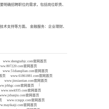
，要明确招聘职位的需求，包括岗位职责、
技术支持等方面。 金融服务：企业理财、
www.shengtaibjc.com官网首页
www.807220.com官网首页
www.51dianqilian.com官网首页
网首页
www.61861881.com官网首页
www.jinxiaotian.com官网首页
|
ww.jrhbgc.com官网首页
www.sswk935.com官网首页
www.jxbanjiu.com官网首页
页
www.cczqqx.com官网首页
w.mayikaiji.com官网首页