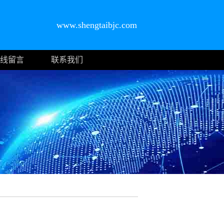
www.shengtaibjc.com
线留言
联系我们